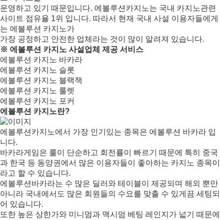
운영하고 있기 때문입니다. 에볼루션카지노는 국내 카지노관련
사이트 점유율 1위 입니다. 따라서 현재 국내 사설 이용자들에게
는 에볼루션 카지노가
가장 공정하고 안전한 업체라는 것이 많이 알려져 있습니다.
※ 에볼루션 카지노 사설업체 제공 서비스
에볼루션 카지노 바카라
에볼루션 카지노 슬롯
에볼루션 카지노 블랙잭
에볼루션 카지노 룰렛
에볼루션 카지노 포커
에볼루션 카지노란?
에볼루션카지노에서 가장 인기있는 종목은 에볼루션 바카라 입
니다.
바카라게임은 룰이 단순하고 회전률이 빠르기 때문에 특히 중국
과 한국 등 동양권에서 많은 이용자들이 좋아하는 카지노 종목이
라고 할 수 있습니다.
에볼루션바카라는 수 많은 딜러와 테이블이 제공되며 해외 뿐만
아니라 국내에서도 많은 회원들의 수요를 맞출 수 있게끔 세팅되
어 있습니다.
또한 높은 상한가와 미니멈과 맥시멈 베팅 레인지가 넓기 때문에