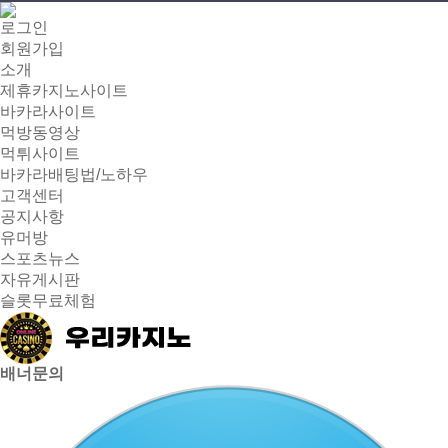
로그인
회원가입
소개
제휴카지노사이트
바카라사이트
먹방동영상
먹튀사이트
바카라배팅법/노하우
고객센터
공지사항
유머방
스포츠뉴스
자유게시판
슬롯무료체험
배너문의