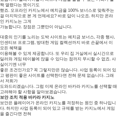
짝 열렸다는 뜻이기도
했죠. 오프라인 카지노에서 예치금을 100% 보너스로 맞춰주는
걸 마지막으로 본 게 언제세요? 바로 답이 나오죠. 하지만 온라
인 카지노는 그게
가능합니다. 장점은 그뿐만이 아닙니다.
대중의 인기를 노리는 도박 사이트는 예치금 보너스, 각종 행사,
인센티브 프로그램, 방대한 게임 컬렉션까지 바로 손끝에서 이
모든 혜택을
이용해볼 수 있게 제공합니다. 또 우리 집 거실에서 실시간으로
딜러와 게임 테이블에 앉을 수 있다는 점까지 무시할 수 없죠. 사
실이기엔 너무
좋은 조건인가요? 꼭 그렇지만은 않습니다. 사업 등록이 되어 있
고 평판이 좋은 사이트를 선택한다면 전혀 문제 없습니다. 그래
서 저희가
도와드리겠습니다. 그럼 이제 온라인 바카라 카지노를 선택할 때
고려해야 할 사항을 알아보겠습니다.
보안 조치 적용 바카라 카지노
보안은 플레이어가 온라인 카지노를 걱정하는 원인 중 하나입니
다. 하지만 사업 등록이 되어 있고 규제를 받는 카지노에서 게임
을 즐긴다면 전혀