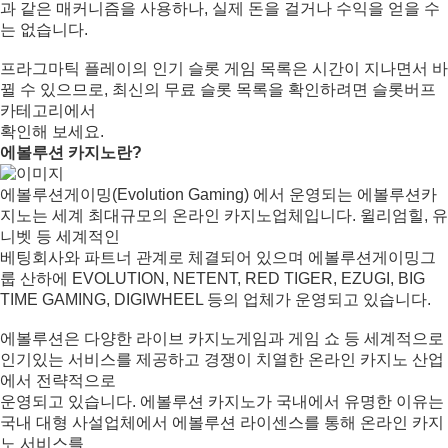
과 같은 매커니즘을 사용하나, 실제 돈을 걸거나 수익을 얻을 수
는 없습니다.
프라그마틱 플레이의 인기 슬롯 게임 목록은 시간이 지나면서 바
뀔 수 있으므로, 최신의 무료 슬롯 목록을 확인하려면 슬롯버프
카테고리에서
확인해 보세요.
에볼루션 카지노란?
에볼루션게이밍(Evolution Gaming) 에서 운영되는 에볼루션카
지노는 세계 최대규모의 온라인 카지노업체입니다. 윌리엄힐, 유
니벳 등 세계적인
베팅회사와 파트너 관계로 체결되어 있으며 에볼루션게이밍그
룹 산하에 EVOLUTION, NETENT, RED TIGER, EZUGI, BIG
TIME GAMING, DIGIWHEEL 등의 업체가 운영되고 있습니다.
에볼루션은 다양한 라이브 카지노게임과 게임 쇼 등 세계적으로
인기있는 서비스를 제공하고 경쟁이 치열한 온라인 카지노 산업
에서 전략적으로
운영되고 있습니다. 에볼루션 카지노가 국내에서 유명한 이유는
국내 대형 사설업체에서 에볼루션 라이센스를 통해 온라인 카지
노 서비스를