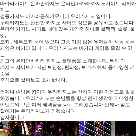
바카라사이트 온라인카지노 온라인바카라 카지노사이트 먹튀카
지노
검증카지노 바카라공식커뮤니티 우리카지노 입니다.
우리카지노는 안전한 카지노 사이트 정보를 공유하고 있습니다.
온라인 카지노 사이트 내에 있는 게임중 하나로 블랙잭, 슬롯, 룰
렛,
포커 , 세븐포커 등이 있으며 그중 가장 많은 유저들이 사용 하는
게임은 바카라 입니다. 우리카지노는 바카라 게임을 즐길 수 있
는
최고의 온라인바카라 카지노 플랫폼을 소개합니다. 특히 각
카지노 사이트가 지닌 보안성, 편의성, 보너스 혜택 등 다양한 기
준을
중심으로 살펴보고 소개합니다.
언제나 손님은 왕이다 우리카지노는 신하다 이런 마음으로 일을
하겠습니다 우리카지노는 손님들을 항상 먼저 생각하고 다양한
이벤트와 쿠폰 여러 혜톅들을 나눠 드리겠습니다 언제나 믿고
같이가는 우리카지노가 되겠습니다
감사합니다.