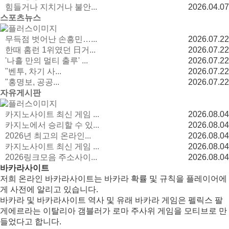
힘들거나 지치거나 불안...
2026.04.07
스포츠뉴스
무득점 벗어난 손흥민…...
2026.07.22
한때 홈런 1위였던 日거...
2026.07.22
'나흘 만의 멀티 출루' ...
2026.07.22
"벤투, 차기 사...
2026.07.22
"홍명보, 공공...
2026.07.22
자유게시판
카지노사이트 최신 게임 ...
2026.08.04
카지노에서 승리할 수 있...
2026.08.04
2026년 최고의 온라인...
2026.08.04
카지노사이트 최신 게임 ...
2026.08.04
2026링크모음 주소사이...
2026.08.04
바카라사이트
저희 온라인 바카라사이트는 바카라 확률 및 규칙을 플레이어에
게 사전에 알리고 있습니다.
바카라 및 바카라사이트 역사 및 유래 바카라 게임은 펠릭스 팔
게에르라는 이탈리아 갬블러가 로마 주사위 게임을 모티브로 만
들었다고 합니다.