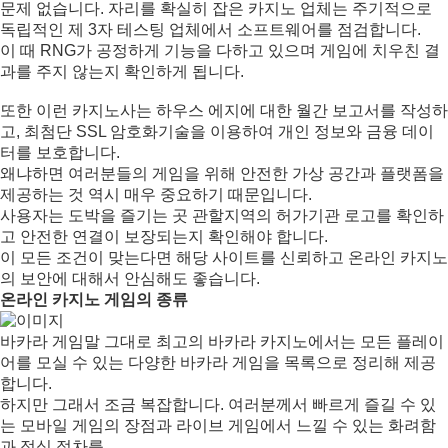
문제 없습니다. 자리를 확실히 잡은 카지노 업체는 주기적으로
독립적인 제 3자 테스팅 업체에서 소프트웨어를 점검합니다.
이 때 RNG가 공정하게 기능을 다하고 있으며 게임에 치우친 결
과를 주지 않는지 확인하게 됩니다.
또한 이런 카지노사는 하우스 에지에 대한 월간 보고서를 작성하
고, 최첨단 SSL 암호화기술을 이용하여 개인 정보와 금융 데이
터를 보호합니다.
왜냐하면 여러분들의 게임을 위해 안전한 가상 공간과 플랫폼을
제공하는 것 역시 매우 중요하기 때문입니다.
사용자는 도박을 즐기는 곳 관할지역의 허가기관 로고를 확인하
고 안전한 연결이 보장되는지 확인해야 합니다.
이 모든 조건이 맞는다면 해당 사이트를 신뢰하고 온라인 카지노
의 보안에 대해서 안심해도 좋습니다.
온라인 카지노 게임의 종류
바카라 게임말 그대로 최고의 바카라 카지노에서는 모든 플레이
어를 모실 수 있는 다양한 바카라 게임을 목록으로 정리해 제공
합니다.
하지만 그래서 조금 복잡합니다. 여러분께서 빠르게 즐길 수 있
는 모바일 게임의 장점과 라이브 게임에서 느낄 수 있는 화려함
과 정식 절차를