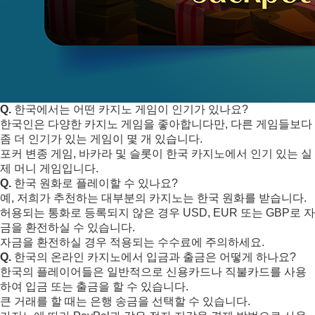
Q.
한국에서는 어떤 카지노 게임이 인기가 있나요?
한국인은 다양한 카지노 게임을 좋아합니다만, 다른 게임들보다
좀 더 인기가 있는 게임이 몇 개 있습니다.
포커 변종 게임, 바카라 및 슬롯이 한국 카지노에서 인기 있는 실
제 머니 게임입니다.
Q.
한국 원화로 플레이할 수 있나요?
예, 저희가 추천하는 대부분의 카지노는 한국 원화를 받습니다.
허용되는 통화로 등록되지 않은 경우 USD, EUR 또는 GBP로 자
금을 환전하실 수 있습니다.
자금을 환전하실 경우 적용되는 수수료에 주의하세요.
Q.
한국의 온라인 카지노에서 입금과 출금은 어떻게 하나요?
한국의 플레이어들은 일반적으로 신용카드나 직불카드를 사용
하여 입금 또는 출금을 할 수 있습니다.
큰 거래를 할 때는 은행 송금을 선택할 수 있습니다.