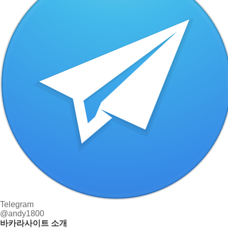
Telegram
@andy1800
바카라사이트 소개