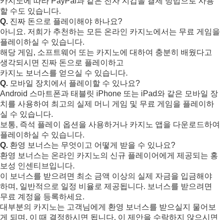
카지노에 따라 PayPal과 같은 전자 지갑을 결제 방법으로 사용
할 수도 있습니다.
Q.
진짜 돈으로 플레이해야 하나요?
아니요. 저희가 추천하는 모든 온라인 카지노에서는 무료 게임을
플레이하실 수 있습니다.
해당 게임, 소프트웨어 또는 카지노에 대하여 충분히 배웠다고
생각되시면 진짜 돈으로 플레이하고
카지노 보너스를 얻으실 수 있습니다.
Q.
모바일 장치에서 플레이할 수 있나요?
Android 스마트폰과 태블릿 iPhone 또는 iPad와 같은 모바일 장
치를 사용하여 최고의 실제 머니 게임 및 무료 게임을 플레이하
실 수 있습니다.
보통, 즉석 플레이 옵션을 사용하거나 카지노 앱을 다운로드하여
플레이하실 수 있습니다.
Q.
환영 보너스는 무엇이고 어떻게 받을 수 있나요?
환영 보너스는 온라인 카지노의 신규 플레이어에게 제공되는 홍
보성 인센티브입니다.
이 보너스를 받으려면 최소 금액 이상의 실제 자금을 입금해야
하며, 일반적으로 일정 비율로 제공됩니다. 보너스를 받으려면
무료 계정을 등록하세요.
대부분의 카지노는 고객님에게 환영 보너스를 받으실지 물어보
게 되며, 이 때 결정하시면 됩니다. 이 제안을 수락하지 않으시면