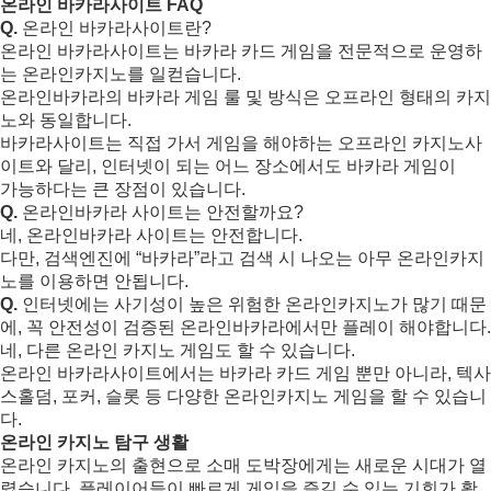
온라인 바카라사이트 FAQ
Q.
온라인 바카라사이트란?
온라인 바카라사이트는 바카라 카드 게임을 전문적으로 운영하
는 온라인카지노를 일컫습니다.
온라인바카라의 바카라 게임 룰 및 방식은 오프라인 형태의 카지
노와 동일합니다.
바카라사이트는 직접 가서 게임을 해야하는 오프라인 카지노사
이트와 달리, 인터넷이 되는 어느 장소에서도 바카라 게임이
가능하다는 큰 장점이 있습니다.
Q.
온라인바카라 사이트는 안전할까요?
네, 온라인바카라 사이트는 안전합니다.
다만, 검색엔진에 “바카라”라고 검색 시 나오는 아무 온라인카지
노를 이용하면 안됩니다.
Q.
인터넷에는 사기성이 높은 위험한 온라인카지노가 많기 때문
에, 꼭 안전성이 검증된 온라인바카라에서만 플레이 해야합니다.
네, 다른 온라인 카지노 게임도 할 수 있습니다.
온라인 바카라사이트에서는 바카라 카드 게임 뿐만 아니라, 텍사
스홀덤, 포커, 슬롯 등 다양한 온라인카지노 게임을 할 수 있습니
다.
온라인 카지노 탐구 생활
온라인 카지노의 출현으로 소매 도박장에게는 새로운 시대가 열
렸습니다. 플레이어들이 빠르게 게임을 즐길 수 있는 기회가 활