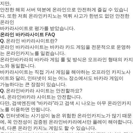
지만,
안전한 해외 서버 덕분에 온라인으로 안전하게 즐길 수 있습니
다. 또한 저희 온라인카지노는 먹튀 사고가 한번도 없던 안전한
온라인
바카라사이트로 평가를 받았습니다.
온라인 바카라사이트 FAQ
Q.
온라인 바카라사이트란?
온라인 바카라사이트는 바카라 카드 게임을 전문적으로 운영하
는 온라인카지노를 일컫습니다.
온라인바카라의 바카라 게임 룰 및 방식은 오프라인 형태의 카지
노와 동일합니다.
바카라사이트는 직접 가서 게임을 해야하는 오프라인 카지노사
이트와 달리, 인터넷이 되는 어느 장소에서도 바카라 게임이
가능하다는 큰 장점이 있습니다.
Q.
온라인바카라 사이트는 안전할까요?
네, 온라인바카라 사이트는 안전합니다.
다만, 검색엔진에 “바카라”라고 검색 시 나오는 아무 온라인카지
노를 이용하면 안됩니다.
Q.
인터넷에는 사기성이 높은 위험한 온라인카지노가 많기 때문
에, 꼭 안전성이 검증된 온라인바카라에서만 플레이 해야합니다.
네, 다른 온라인 카지노 게임도 할 수 있습니다.