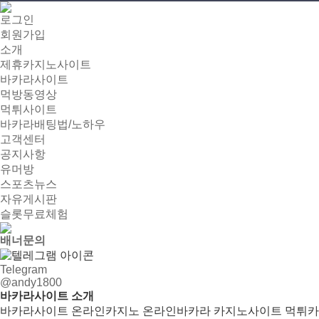
로그인
회원가입
소개
제휴카지노사이트
바카라사이트
먹방동영상
먹튀사이트
바카라배팅법/노하우
고객센터
공지사항
유머방
스포츠뉴스
자유게시판
슬롯무료체험
배너문의
Telegram
@andy1800
바카라사이트 소개
바카라사이트 온라인카지노 온라인바카라 카지노사이트 먹튀카