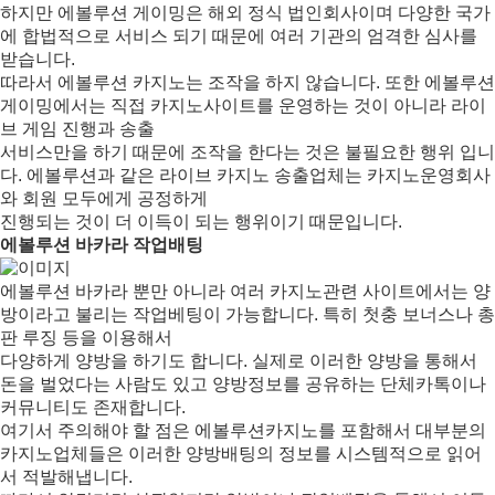
하지만 에볼루션 게이밍은 해외 정식 법인회사이며 다양한 국가
에 합법적으로 서비스 되기 때문에 여러 기관의 엄격한 심사를
받습니다.
따라서 에볼루션 카지노는 조작을 하지 않습니다. 또한 에볼루션
게이밍에서는 직접 카지노사이트를 운영하는 것이 아니라 라이
브 게임 진행과 송출
서비스만을 하기 때문에 조작을 한다는 것은 불필요한 행위 입니
다. 에볼루션과 같은 라이브 카지노 송출업체는 카지노운영회사
와 회원 모두에게 공정하게
진행되는 것이 더 이득이 되는 행위이기 때문입니다.
에볼루션 바카라 작업배팅
에볼루션 바카라 뿐만 아니라 여러 카지노관련 사이트에서는 양
방이라고 불리는 작업베팅이 가능합니다. 특히 첫충 보너스나 총
판 루징 등을 이용해서
다양하게 양방을 하기도 합니다. 실제로 이러한 양방을 통해서
돈을 벌었다는 사람도 있고 양방정보를 공유하는 단체카톡이나
커뮤니티도 존재합니다.
여기서 주의해야 할 점은 에볼루션카지노를 포함해서 대부분의
카지노업체들은 이러한 양방배팅의 정보를 시스템적으로 읽어
서 적발해냅니다.