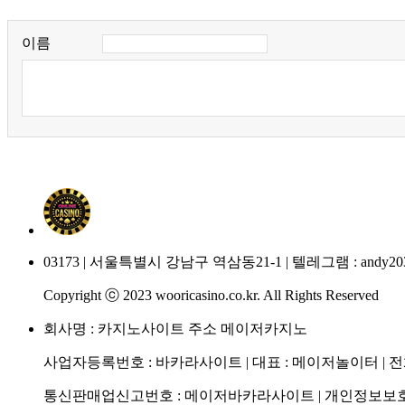
이름
03173 | 서울특별시 강남구 역삼동21-1 | 텔레그램 : andy20
Copyright ⓒ 2023 wooricasino.co.kr. All Rights Reserved
회사명 : 카지노사이트 주소 메이저카지노
사업자등록번호 : 바카라사이트 | 대표 : 메이저놀이터 | 전화 
통신판매업신고번호 : 메이저바카라사이트 | 개인정보보