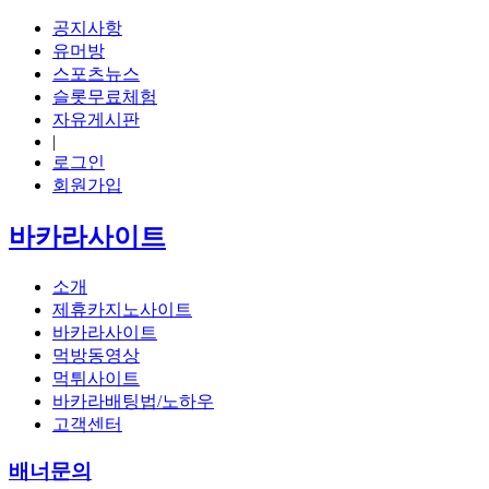
공지사항
유머방
스포츠뉴스
슬롯무료체험
자유게시판
|
로그인
회원가입
바카라사이트
소개
제휴카지노사이트
바카라사이트
먹방동영상
먹튀사이트
바카라배팅법/노하우
고객센터
배너문의