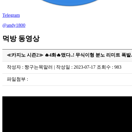
Telegram
@andy1800
먹방 동영상
≪카지노 시즌2≫ 🔥4화🔥떴다..! 무식이형 분노 리미트 폭발..
작성자 : 짱구는목말러 | 작성일 : 2023-07-17 조회수 : 983
파일첨부 :