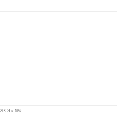
네가지메뉴 먹방