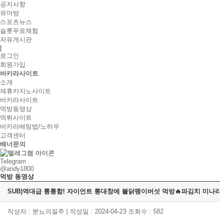
공지사항
유머방
스포츠뉴스
슬롯무료체험
자유게시판
|
로그인
회원가입
바카라사이트
소개
제휴카지노사이트
바카라사이트
먹방동영상
먹튀사이트
바카라배팅법/노하우
고객센터
배너문의
Telegram
@andy1800
먹방 동영상
SUB)역대급 통통함! 자이언트 통대창에 불닭팽이버섯 먹방🔥파김치 미나리겉절이까
작성자 : 분뇨의질주 | 작성일 : 2024-04-23 조회수 : 582