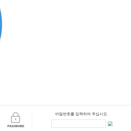
비밀번호를 입력하여 주십시요.