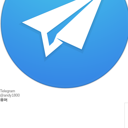
Telegram
@andy1800
유머