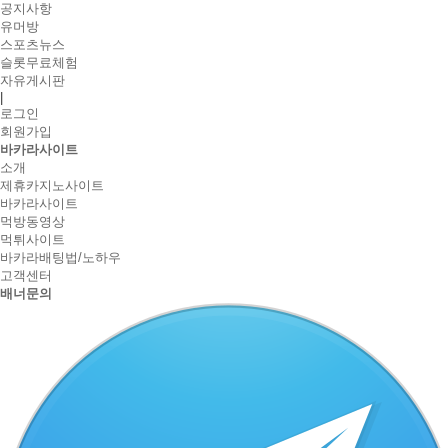
공지사항
유머방
스포츠뉴스
슬롯무료체험
자유게시판
|
로그인
회원가입
바카라사이트
소개
제휴카지노사이트
바카라사이트
먹방동영상
먹튀사이트
바카라배팅법/노하우
고객센터
배너문의