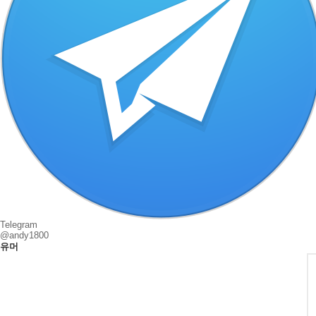
Telegram
@andy1800
유머