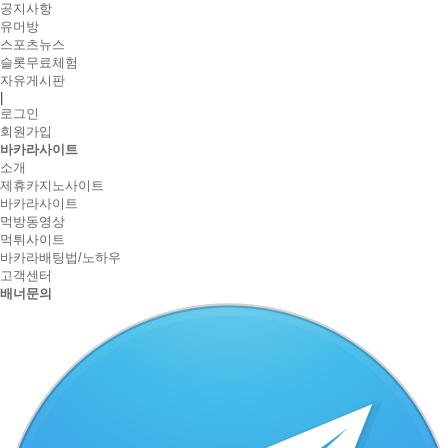
공지사항
유머방
스포츠뉴스
슬롯무료체험
자유게시판
|
로그인
회원가입
바카라사이트
소개
제휴카지노사이트
바카라사이트
먹방동영상
먹튀사이트
바카라배팅법/노하우
고객센터
배너문의