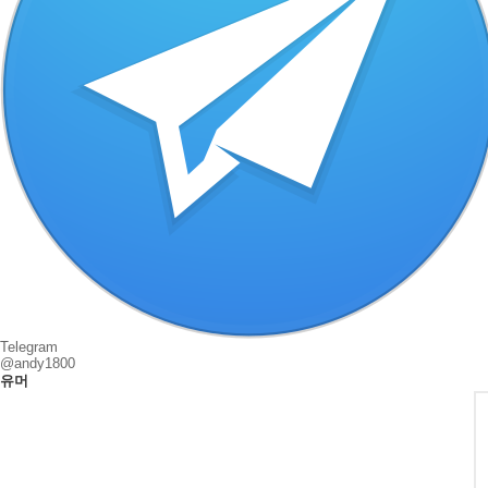
Telegram
@andy1800
유머