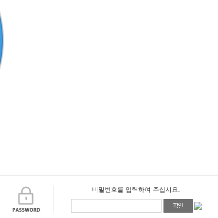
비밀번호를 입력하여 주십시요.