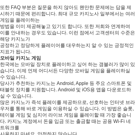
또한 FAQ 부분은 질문을 하지 않아도 왠만한 문제에는 답을 제
시하기 때문에 편리합니다. 최대 규모 카지노사 일부에서는 여러
게임을 플레이하는
방법을 이미 제공해놓고 있기도 합니다. 또한 저희와 연계하여
이를 안내하는 경우도 있습니다. 이런 점에서 고객센터의 수준은
해당 카지노가
공정하고 정당하게 플레이어를 대우하는지 알 수 있는 긍정적인
지표가 됩니다.
모바일 카지노 게임
한국에는 모바일 장치로 플레이하고 싶어 하는 갬블러가 많이 있
습니다. 이제 언제 어디서든 다양한 모바일 게임을 플레이하실
수 있습니다.
당사가 추천하는 카지노는 Android, Apple 등 주요 스마트폰 및
태블릿 장치를 지원합니다. Android 및 iOS용 앱을 다운로드하
실 수 있습니다.
많은 카지노가 즉석 플레이를 제공하므로, 선호하는 인터넷 브라
우저를 통해 바로 게임을 이용하실 수 있습니다. 이 방법은 슬롯,
테이블 게임 및 심지어 라이브 게임을 플레이할 때 가장 좋습니
다. 카지노 계정에서 돈을 입금 또는 출금할 때는 공용 Wi-Fi 네
트워크를
사용하지 마세요. 안전하지 않습니다.