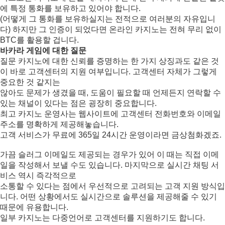
에 특정 통화를 보유하고 있어야 합니다.
(어떻게 그 통화를 보유하실지는 전적으로 여러분의 자유입니
다) 하지만 그 인증이 되었다면 온라인 카지노는 전혀 무리 없이
BTC를 활용할 겁니다.
바카라 게임에 대한 질문
질문 카지노에 대한 신뢰를 증명하는 한 가지 상징과도 같은 것
이 바로 고객센터의 지원 여부입니다. 고객센터 자체가 그렇게
중요한 것 같지는
않아도 문제가 생겼을 때, 도움이 필요할 때 언제든지 연락할 수
있는 채널이 있다는 점은 굉장히 중요합니다.
최고 카지노 운영사는 웹사이트에 고객센터 전화번호와 이메일
주소를 명확하게 제공해놓습니다.
고객 서비스가 무료에 365일 24시간 운영이라면 금상첨화겠죠.
가끔 슬러그 이메일도 제공되는 경우가 있어 이 때는 직접 이메
일을 작성해서 보낼 수도 있습니다. 마지막으로 실시간 채팅 서
비스 역시 즉각적으로
소통할 수 있다는 점에서 우선적으로 고려되는 고객 지원 방식입
니다. 어떤 상황에서도 실시간으로 솔루션을 제공해줄 수 있기
때문에 유용합니다.
일부 카지노는 다중언어로 고객센터를 지원하기도 합니다.