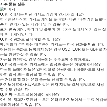
자주 묻는 질문
Q.
한국에서는 어떤 카지노 게임이 인기가 있나요?
한국인은 다양한 카지노 게임을 좋아합니다만, 다른 게임들보다
좀 더 인기가 있는 게임이 몇 개 있습니다.
포커 변종 게임, 바카라 및 슬롯이 한국 카지노에서 인기 있는 실
제 머니 게임입니다.
Q.
한국 원화로 플레이할 수 있나요?
예, 저희가 추천하는 대부분의 카지노는 한국 원화를 받습니다.
허용되는 통화로 등록되지 않은 경우 USD, EUR 또는 GBP로 자
금을 환전하실 수 있습니다.
자금을 환전하실 경우 적용되는 수수료에 주의하세요.
Q.
한국의 온라인 카지노에서 입금과 출금은 어떻게 하나요?
한국의 플레이어들은 일반적으로 신용카드나 직불카드를 사용
하여 입금 또는 출금을 할 수 있습니다.
큰 거래를 할 때는 은행 송금을 선택할 수 있습니다.
카지노에 따라 PayPal과 같은 전자 지갑을 결제 방법으로 사용
할 수도 있습니다.
Q.
진짜 돈으로 플레이해야 하나요?
아니요. 저희가 추천하는 모든 온라인 카지노에서는 무료 게임을
플레이하실 수 있습니다.