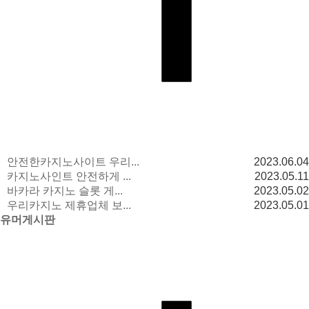
안전한카지노사이트 우리...
2023.06.04
카지노사인트 안전하게 ...
2023.05.11
바카라 카지노 슬롯 게...
2023.05.02
우리카지노 제휴업체 보...
2023.05.01
유머게시판