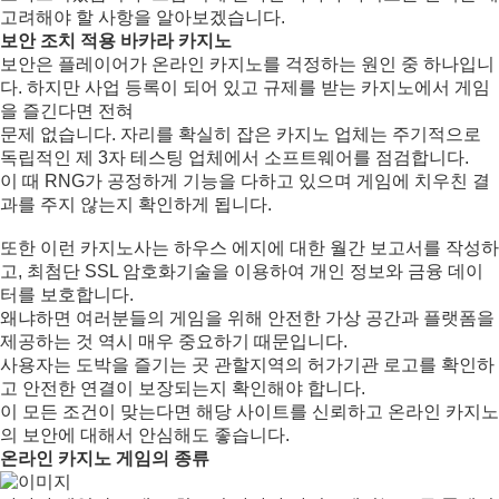
고려해야 할 사항을 알아보겠습니다.
보안 조치 적용 바카라 카지노
보안은 플레이어가 온라인 카지노를 걱정하는 원인 중 하나입니
다. 하지만 사업 등록이 되어 있고 규제를 받는 카지노에서 게임
을 즐긴다면 전혀
문제 없습니다. 자리를 확실히 잡은 카지노 업체는 주기적으로
독립적인 제 3자 테스팅 업체에서 소프트웨어를 점검합니다.
이 때 RNG가 공정하게 기능을 다하고 있으며 게임에 치우친 결
과를 주지 않는지 확인하게 됩니다.
또한 이런 카지노사는 하우스 에지에 대한 월간 보고서를 작성하
고, 최첨단 SSL 암호화기술을 이용하여 개인 정보와 금융 데이
터를 보호합니다.
왜냐하면 여러분들의 게임을 위해 안전한 가상 공간과 플랫폼을
제공하는 것 역시 매우 중요하기 때문입니다.
사용자는 도박을 즐기는 곳 관할지역의 허가기관 로고를 확인하
고 안전한 연결이 보장되는지 확인해야 합니다.
이 모든 조건이 맞는다면 해당 사이트를 신뢰하고 온라인 카지노
의 보안에 대해서 안심해도 좋습니다.
온라인 카지노 게임의 종류