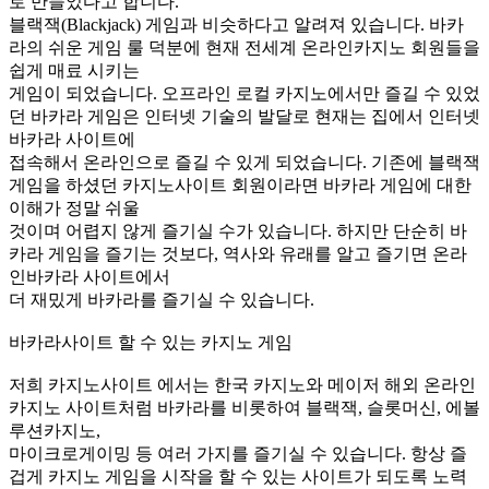
로 만들었다고 합니다.
블랙잭(Blackjack) 게임과 비슷하다고 알려져 있습니다. 바카
라의 쉬운 게임 룰 덕분에 현재 전세계 온라인카지노 회원들을
쉽게 매료 시키는
게임이 되었습니다. 오프라인 로컬 카지노에서만 즐길 수 있었
던 바카라 게임은 인터넷 기술의 발달로 현재는 집에서 인터넷
바카라 사이트에
접속해서 온라인으로 즐길 수 있게 되었습니다. 기존에 블랙잭
게임을 하셨던 카지노사이트 회원이라면 바카라 게임에 대한
이해가 정말 쉬울
것이며 어렵지 않게 즐기실 수가 있습니다. 하지만 단순히 바
카라 게임을 즐기는 것보다, 역사와 유래를 알고 즐기면 온라
인바카라 사이트에서
더 재밌게 바카라를 즐기실 수 있습니다.
바카라사이트 할 수 있는 카지노 게임
저희 카지노사이트 에서는 한국 카지노와 메이저 해외 온라인
카지노 사이트처럼 바카라를 비롯하여 블랙잭, 슬롯머신, 에볼
루션카지노,
마이크로게이밍 등 여러 가지를 즐기실 수 있습니다. 항상 즐
겁게 카지노 게임을 시작을 할 수 있는 사이트가 되도록 노력