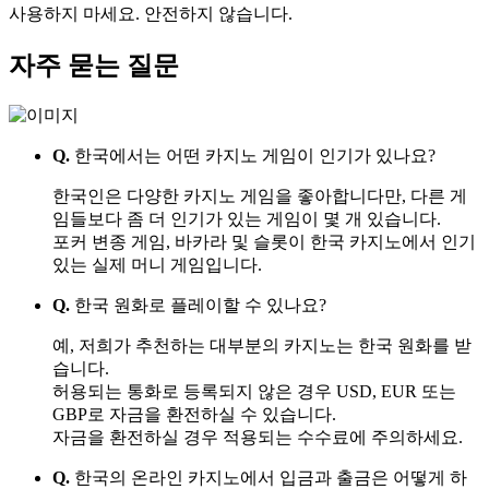
사용하지 마세요. 안전하지 않습니다.
자주 묻는 질문
Q.
한국에서는 어떤 카지노 게임이 인기가 있나요?
한국인은 다양한 카지노 게임을 좋아합니다만, 다른 게
임들보다 좀 더 인기가 있는 게임이 몇 개 있습니다.
포커 변종 게임, 바카라 및 슬롯이 한국 카지노에서 인기
있는 실제 머니 게임입니다.
Q.
한국 원화로 플레이할 수 있나요?
예, 저희가 추천하는 대부분의 카지노는 한국 원화를 받
습니다.
허용되는 통화로 등록되지 않은 경우 USD, EUR 또는
GBP로 자금을 환전하실 수 있습니다.
자금을 환전하실 경우 적용되는 수수료에 주의하세요.
Q.
한국의 온라인 카지노에서 입금과 출금은 어떻게 하