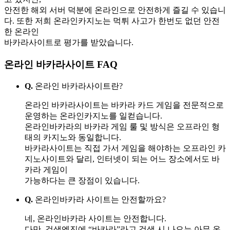
안전한 해외 서버 덕분에 온라인으로 안전하게 즐길 수 있습니
다. 또한 저희 온라인카지노는 먹튀 사고가 한번도 없던 안전
한 온라인
바카라사이트로 평가를 받았습니다.
온라인 바카라사이트 FAQ
Q.
온라인 바카라사이트란?
온라인 바카라사이트는 바카라 카드 게임을 전문적으로
운영하는 온라인카지노를 일컫습니다.
온라인바카라의 바카라 게임 룰 및 방식은 오프라인 형
태의 카지노와 동일합니다.
바카라사이트는 직접 가서 게임을 해야하는 오프라인 카
지노사이트와 달리, 인터넷이 되는 어느 장소에서도 바
카라 게임이
가능하다는 큰 장점이 있습니다.
Q.
온라인바카라 사이트는 안전할까요?
네, 온라인바카라 사이트는 안전합니다.
다만, 검색엔진에 “바카라”라고 검색 시 나오는 아무 온