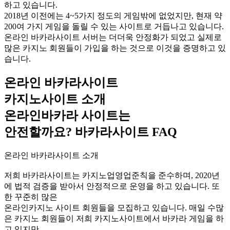
하고 있습니다.
2018년 이전에는 4~5가지 정도의 게임밖에 없었지만, 현재 약
200여 가지 게임을 돌릴 수 있는 사이트로 거듭나고 있습니다.
온라인 바카라사이트 서버는 더더욱 안정화가 되었고 실제로
많은 카지노 회원들이 가입을 하는 것으로 이것을 증명하고 있
습니다.
온라인 바카라사이트
카지노사이트 소개
온라인바카라 사이트는
안전할까요? 바카라사이트 FAQ
온라인 바카라사이트 소개
저희 바카라사이트는 카지노업영업준칙을 준수하며, 2020년
에 법적 검증을 받아서 안정적으로 운영을 하고 있습니다. 또
한 꾸준히 많은
온라인카지노 사이트 회원들을 모집하고 있습니다. 매일 수많
은 카지노 회원들이 저희 카지노사이트에서 바카라 게임을 하
고 있지만,