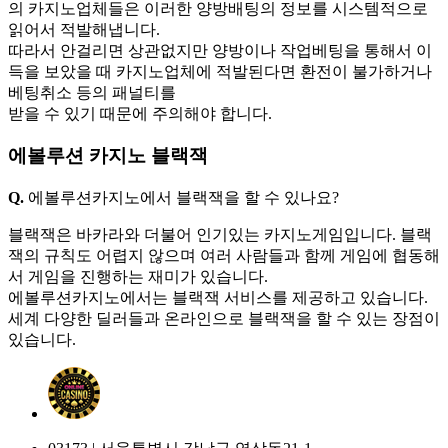
의 카지노업체들은 이러한 양방배팅의 정보를 시스템적으로
읽어서 적발해냅니다.
따라서 안걸리면 상관없지만 양방이나 작업베팅을 통해서 이
득을 보았을 때 카지노업체에 적발된다면 환전이 불가하거나
베팅취소 등의 패널티를
받을 수 있기 때문에 주의해야 합니다.
에볼루션 카지노 블랙잭
Q.
에볼루션카지노에서 블랙잭을 할 수 있나요?
블랙잭은 바카라와 더불어 인기있는 카지노게임입니다. 블랙
잭의 규칙도 어렵지 않으며 여러 사람들과 함께 게임에 협동해
서 게임을 진행하는 재미가 있습니다.
에볼루션카지노에서는 블랙잭 서비스를 제공하고 있습니다.
세계 다양한 딜러들과 온라인으로 블랙잭을 할 수 있는 장점이
있습니다.