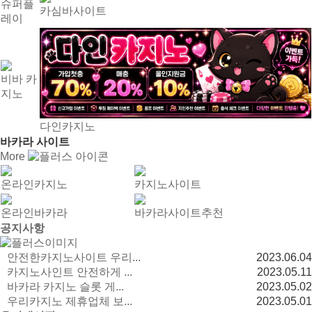
슈퍼플
카심바사이트
레이
비바 카
지노
다인카지노
바카라 사이트
More
온라인카지노
카지노사이트
온라인바카라
바카라사이트추천
공지사항
안전한카지노사이트 우리...
2023.06.04
카지노사인트 안전하게 ...
2023.05.11
바카라 카지노 슬롯 게...
2023.05.02
우리카지노 제휴업체 보...
2023.05.01