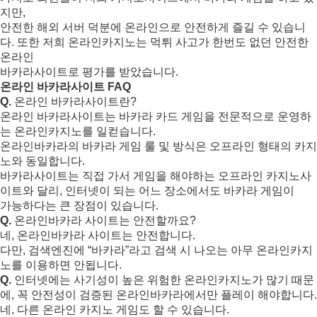
지만,
안전한 해외 서버 덕분에 온라인으로 안전하게 즐길 수 있습니
다. 또한 저희 온라인카지노는 먹튀 사고가 한번도 없던 안전한
온라인
바카라사이트로 평가를 받았습니다.
온라인 바카라사이트 FAQ
Q.
온라인 바카라사이트란?
온라인 바카라사이트는 바카라 카드 게임을 전문적으로 운영하
는 온라인카지노를 일컫습니다.
온라인바카라의 바카라 게임 룰 및 방식은 오프라인 형태의 카지
노와 동일합니다.
바카라사이트는 직접 가서 게임을 해야하는 오프라인 카지노사
이트와 달리, 인터넷이 되는 어느 장소에서도 바카라 게임이
가능하다는 큰 장점이 있습니다.
Q.
온라인바카라 사이트는 안전할까요?
네, 온라인바카라 사이트는 안전합니다.
다만, 검색엔진에 “바카라”라고 검색 시 나오는 아무 온라인카지
노를 이용하면 안됩니다.
Q.
인터넷에는 사기성이 높은 위험한 온라인카지노가 많기 때문
에, 꼭 안전성이 검증된 온라인바카라에서만 플레이 해야합니다.
네, 다른 온라인 카지노 게임도 할 수 있습니다.