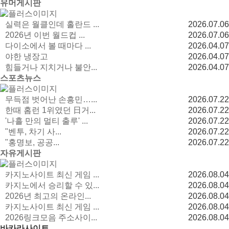
유머게시판
실력은 월클인데 홀란드 ...
2026.07.06
2026년 이번 월드컵 ...
2026.07.06
다이소에서 볼 때마다 ...
2026.04.07
야한 냉장고
2026.04.07
힘들거나 지치거나 불안...
2026.04.07
스포츠뉴스
무득점 벗어난 손흥민…...
2026.07.22
한때 홈런 1위였던 日거...
2026.07.22
'나흘 만의 멀티 출루' ...
2026.07.22
"벤투, 차기 사...
2026.07.22
"홍명보, 공공...
2026.07.22
자유게시판
카지노사이트 최신 게임 ...
2026.08.04
카지노에서 승리할 수 있...
2026.08.04
2026년 최고의 온라인...
2026.08.04
카지노사이트 최신 게임 ...
2026.08.04
2026링크모음 주소사이...
2026.08.04
바카라사이트