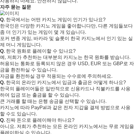
사용하지 마세요. 안전하지 않습니다.
자주 묻는 질문
Q.
한국에서는 어떤 카지노 게임이 인기가 있나요?
한국인은 다양한 카지노 게임을 좋아합니다만, 다른 게임들보다
좀 더 인기가 있는 게임이 몇 개 있습니다.
포커 변종 게임, 바카라 및 슬롯이 한국 카지노에서 인기 있는 실
제 머니 게임입니다.
Q.
한국 원화로 플레이할 수 있나요?
예, 저희가 추천하는 대부분의 카지노는 한국 원화를 받습니다.
허용되는 통화로 등록되지 않은 경우 USD, EUR 또는 GBP로 자
금을 환전하실 수 있습니다.
자금을 환전하실 경우 적용되는 수수료에 주의하세요.
Q.
한국의 온라인 카지노에서 입금과 출금은 어떻게 하나요?
한국의 플레이어들은 일반적으로 신용카드나 직불카드를 사용
하여 입금 또는 출금을 할 수 있습니다.
큰 거래를 할 때는 은행 송금을 선택할 수 있습니다.
카지노에 따라 PayPal과 같은 전자 지갑을 결제 방법으로 사용
할 수도 있습니다.
Q.
진짜 돈으로 플레이해야 하나요?
아니요. 저희가 추천하는 모든 온라인 카지노에서는 무료 게임을
플레이하실 수 있습니다.