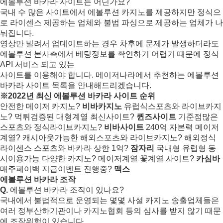
에볼루션 바카라 사이트는 어딘가요?
국내 수 많은 사이트에서 에볼루션 카지노를 제공하지만 정식으
로 라이센스 제공하는 업체와 불법 파싱으로 제공하는 업체가 나
눠집니다.
영상만 빌려서 업데이트하는 경우 차후에 문제가 발생하더라도
에볼루션 본사측에서 베팅정보를 확인하기 어렵기 때문에 정식
API 서비스 되고 있는
사이트를 이용해야 합니다. 메이저나라에서 추천하는 에볼루션
바카라 사이트 목록을 안내해드리겠습니다.
※2022년 최신 에볼루션 바카라 사이트 순위
안전한 메이저 카지노?
비바카지노
유럽식스포츠와 라이브카지
노?
먹튀검증된 대형계열 최신사이트?
퀸즈사이트
기준점많은
스포츠와 정식라이브카지노?
비바사이트
240억 자본력 메이저
계열?
캐시아웃가능한 해외스포츠와 라이브카지노?
해외정식
라이센스 스포츠와 바카라 상한 1억?
잠자리
국내형 유럽형 동
시이용가능 다양한 카지노?
메이저계열 꽃계열 사이트?
카심바
매주페이백 지급이벤트 진행중?
맥스
에볼루션 바카라 조작
Q.
에볼루션 바카라 조작이 있나요?
국내에서 불법적으로 운영되는 몇몇 사설 카지노 송출업체들은
여러 정부산하기관이나 카지노협회 등의 심사를 받지 않기 때문
에 조작위험이 있습니다.