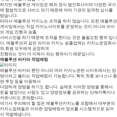
하지만 에볼루션 게이밍은 해외 정식 법인회사이며 다양한 국가
에 합법적으로 서비스 되기 때문에 여러 기관의 엄격한 심사를
받습니다.
따라서 에볼루션 카지노는 조작을 하지 않습니다. 또한 에볼루션
게이밍에서는 직접 카지노사이트를 운영하는 것이 아니라 라이
브 게임 진행과 송출
서비스만을 하기 때문에 조작을 한다는 것은 불필요한 행위 입니
다. 에볼루션과 같은 라이브 카지노 송출업체는 카지노운영회사
와 회원 모두에게 공정하게
진행되는 것이 더 이득이 되는 행위이기 때문입니다.
에볼루션 바카라 작업배팅
에볼루션 바카라 뿐만 아니라 여러 카지노관련 사이트에서는 양
방이라고 불리는 작업베팅이 가능합니다. 특히 첫충 보너스나 총
판 루징 등을 이용해서
다양하게 양방을 하기도 합니다. 실제로 이러한 양방을 통해서
돈을 벌었다는 사람도 있고 양방정보를 공유하는 단체카톡이나
커뮤니티도 존재합니다.
여기서 주의해야 할 점은 에볼루션카지노를 포함해서 대부분의
카지노업체들은 이러한 양방배팅의 정보를 시스템적으로 읽어
서 적발해냅니다.