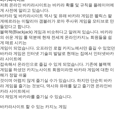
저희 온라인 바카라사이트는 바카라 확률 및 규칙을 플레이어에
게 사전에 알리고 있습니다.
바카라 및 바카라사이트 역사 및 유래 바카라 게임은 펠릭스 팔
게에르라는 이탈리아 갬블러가 로마 주사위 게임을 모티브로 만
들었다고 합니다.
블랙잭(Blackjack) 게임과 비슷하다고 알려져 있습니다. 바카라
의 쉬운 게임 룰 덕분에 현재 전세계 온라인카지노 회원들을 쉽
게 매료 시키는
게임이 되었습니다. 오프라인 로컬 카지노에서만 즐길 수 있었던
바카라 게임은 인터넷 기술의 발달로 현재는 집에서 인터넷바카
라 사이트에
접속해서 온라인으로 즐길 수 있게 되었습니다. 기존에 블랙잭
게임을 하셨던 카지노사이트 회원이라면 바카라 게임에 대한 이
해가 정말 쉬울
것이며 어렵지 않게 즐기실 수가 있습니다. 하지만 단순히 바카
라 게임을 즐기는 것보다, 역사와 유래를 알고 즐기면 온라인바
카라 사이트에서
더 재밌게 바카라를 즐기실 수 있습니다.
바카라사이트 할 수 있는 카지노 게임