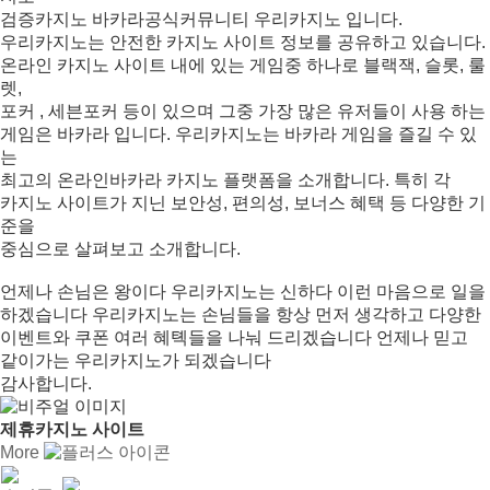
검증카지노 바카라공식커뮤니티 우리카지노 입니다.
우리카지노는 안전한 카지노 사이트 정보를 공유하고 있습니다.
온라인 카지노 사이트 내에 있는 게임중 하나로 블랙잭, 슬롯, 룰
렛,
포커 , 세븐포커 등이 있으며 그중 가장 많은 유저들이 사용 하는
게임은 바카라 입니다. 우리카지노는 바카라 게임을 즐길 수 있
는
최고의 온라인바카라 카지노 플랫폼을 소개합니다. 특히 각
카지노 사이트가 지닌 보안성, 편의성, 보너스 혜택 등 다양한 기
준을
중심으로 살펴보고 소개합니다.
언제나 손님은 왕이다 우리카지노는 신하다 이런 마음으로 일을
하겠습니다 우리카지노는 손님들을 항상 먼저 생각하고 다양한
이벤트와 쿠폰 여러 혜톅들을 나눠 드리겠습니다 언제나 믿고
같이가는 우리카지노가 되겠습니다
감사합니다.
제휴카지노 사이트
More