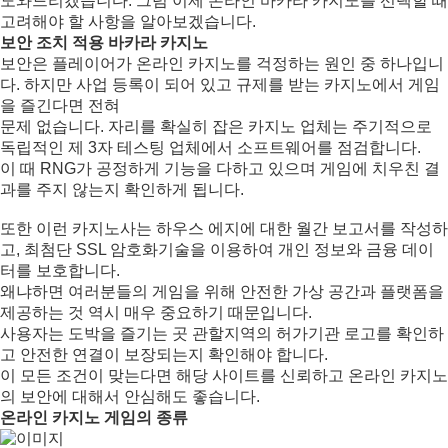
도와드리겠습니다. 그럼 이제 온라인 바카라 카지노를 선택할 때
고려해야 할 사항을 알아보겠습니다.
보안 조치 적용 바카라 카지노
보안은 플레이어가 온라인 카지노를 걱정하는 원인 중 하나입니
다. 하지만 사업 등록이 되어 있고 규제를 받는 카지노에서 게임
을 즐긴다면 전혀
문제 없습니다. 자리를 확실히 잡은 카지노 업체는 주기적으로
독립적인 제 3자 테스팅 업체에서 소프트웨어를 점검합니다.
이 때 RNG가 공정하게 기능을 다하고 있으며 게임에 치우친 결
과를 주지 않는지 확인하게 됩니다.
또한 이런 카지노사는 하우스 에지에 대한 월간 보고서를 작성하
고, 최첨단 SSL 암호화기술을 이용하여 개인 정보와 금융 데이
터를 보호합니다.
왜냐하면 여러분들의 게임을 위해 안전한 가상 공간과 플랫폼을
제공하는 것 역시 매우 중요하기 때문입니다.
사용자는 도박을 즐기는 곳 관할지역의 허가기관 로고를 확인하
고 안전한 연결이 보장되는지 확인해야 합니다.
이 모든 조건이 맞는다면 해당 사이트를 신뢰하고 온라인 카지노
의 보안에 대해서 안심해도 좋습니다.
온라인 카지노 게임의 종류