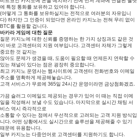
비트코인 카지노에 돈을 예치하기 전에 먼저 계좌에 연결된 월렛
에 특정 통화를 보유하고 있어야 합니다.
(어떻게 그 통화를 보유하실지는 전적으로 여러분의 자유입니
다) 하지만 그 인증이 되었다면 온라인 카지노는 전혀 무리 없이
BTC를 활용할 겁니다.
바카라 게임에 대한 질문
질문 카지노에 대한 신뢰를 증명하는 한 가지 상징과도 같은 것
이 바로 고객센터의 지원 여부입니다. 고객센터 자체가 그렇게
중요한 것 같지는
않아도 문제가 생겼을 때, 도움이 필요할 때 언제든지 연락할 수
있는 채널이 있다는 점은 굉장히 중요합니다.
최고 카지노 운영사는 웹사이트에 고객센터 전화번호와 이메일
주소를 명확하게 제공해놓습니다.
고객 서비스가 무료에 365일 24시간 운영이라면 금상첨화겠죠.
가끔 슬러그 이메일도 제공되는 경우가 있어 이 때는 직접 이메
일을 작성해서 보낼 수도 있습니다. 마지막으로 실시간 채팅 서
비스 역시 즉각적으로
소통할 수 있다는 점에서 우선적으로 고려되는 고객 지원 방식입
니다. 어떤 상황에서도 실시간으로 솔루션을 제공해줄 수 있기
때문에 유용합니다.
일부 카지노는 다중언어로 고객센터를 지원하기도 합니다.