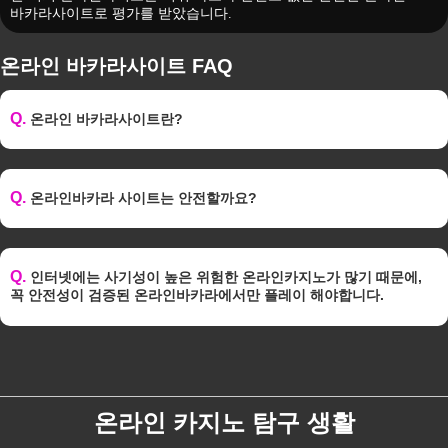
바카라사이트로 평가를 받았습니다.
온라인 바카라사이트 FAQ
Q.
온라인 바카라사이트란?
Q.
온라인바카라 사이트는 안전할까요?
Q.
인터넷에는 사기성이 높은 위험한 온라인카지노가 많기 때문에,
꼭 안전성이 검증된 온라인바카라에서만 플레이 해야합니다.
온라인 카지노 탐구 생활