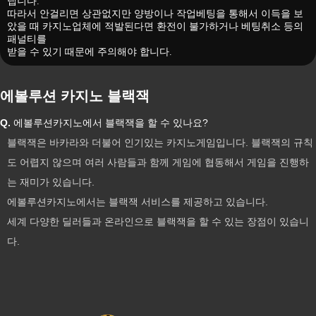
냅니다.
따라서 안걸리면 상관없지만 양방이나 작업베팅을 통해서 이득을 보
았을 때 카지노업체에 적발된다면 환전이 불가하거나 베팅취소 등의
패널티를
받을 수 있기 때문에 주의해야 합니다.
에볼루션 카지노 블랙잭
Q.
에볼루션카지노에서 블랙잭을 할 수 있나요?
블랙잭은 바카라와 더불어 인기있는 카지노게임입니다. 블랙잭의 규칙
도 어렵지 않으며 여러 사람들과 함께 게임에 협동해서 게임을 진행하
는 재미가 있습니다.
에볼루션카지노에서는 블랙잭 서비스를 제공하고 있습니다.
세계 다양한 딜러들과 온라인으로 블랙잭을 할 수 있는 장점이 있습니
다.