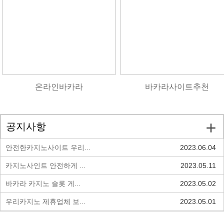
온라인바카라
바카라사이트추천
공지사항
안전한카지노사이트 우리...
2023.06.04
카지노사인트 안전하게 ...
2023.05.11
바카라 카지노 슬롯 게...
2023.05.02
우리카지노 제휴업체 보...
2023.05.01